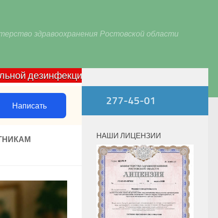
терство здравоохранения Ростовской области
езинфекции домашних очагов по COVID-19: звонит
277-45-01
Написать
НАШИ ЛИЦЕНЗИИ
ТНИКАМ