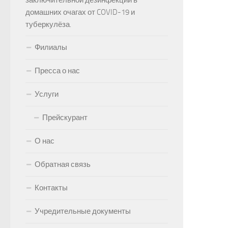
заключительной дезинфекции в
домашних очагах от COVID-19 и
туберкулёза.
Филиалы
Пресса о нас
Услуги
Прейскурант
О нас
Обратная связь
Контакты
Учредительные документы