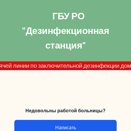
ГБУ РО
"Дезинфекционная
станция"
инии по заключительной дезинфекции домашних оча
Недовольны работой больницы?
Написать