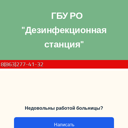
ГБУ РО
"Дезинфекционная
станция"
3)277-41-32
Недовольны работой больницы?
Написать