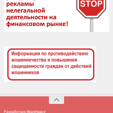
Разработано
WarpSpace