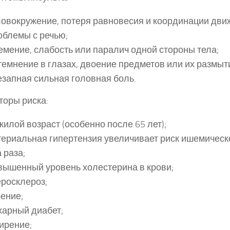
овокружение, потеря равновесия и координации дви
облемы с речью;
мение, слабость или паралич одной стороны тела;
емнение в глазах, двоение предметов или их размыт
запная сильная головная боль.
оры риска:
илой возраст (особенно после 65 лет);
ериальная гипертензия увеличивает риск ишемическо
 раза;
вышенный уровень холестерина в крови;
росклероз;
ение;
харный диабет;
ирение;