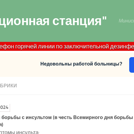
ционная станция"
Минис
 горячей линии по заключительной дезинфекции до
Недовольны работой больницы?
УБРИКИ
2024
 борьбы с инсультом (в честь Всемирного дня борьбы 
я)
томы инсульта: