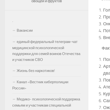
овощей и фруктов
Гол
Пр
.
Оне
Пот
Вакансии
Вне
единый федеральный телеграм-чат
Факт
медицинской психологической
поддержки для семей воинов Отечества
Пож
и участников СВО
Арт
Жизнь без наркотиков!
два
По
Канал «Вестник киберполиции
Ате
России»
Кур
Медико- психологической поддержка
Са
семьям и участникам специальной
Ож