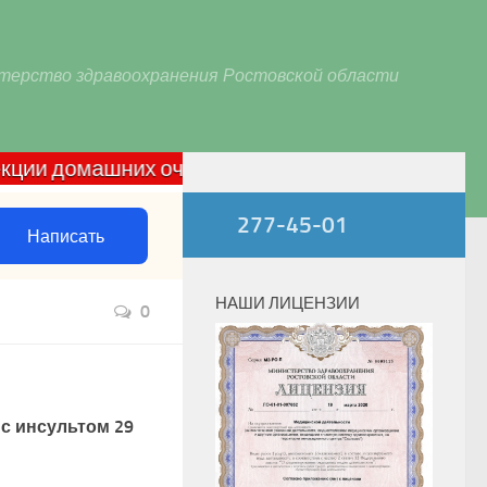
терство здравоохранения Ростовской области
машних очагов по COVID-19: звонить c 8:00 до 18
277-45-01
Написать
НАШИ ЛИЦЕНЗИИ
0
с инсультом 29