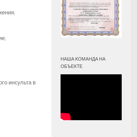
жения;
ие;
НАША КОМАНДА НА
ОБЪЕКТЕ
го инсульта в