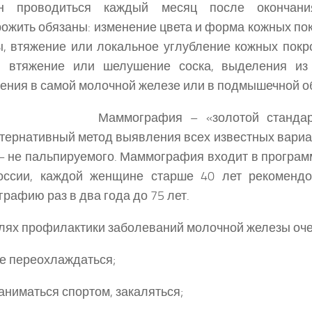
н проводиться каждый месяц после окончания
ожить обязаны: изменение цвета и форма кожных по
, втяжение или локальное углубление кожных покр
», втяжение или шелушение соска, выделения из 
ения в самой молочной железе или в подмышечной о
ммография – «золотой стандарт» ди
тернативный метод выявления всех известных вариа
– не пальпируемого. Маммография входит в програ
и, каждой женщине старше 40 лет рекомендов
рафию раз в два года до 75 лет.
лях профилактики заболеваний молочной железы оче
е переохлаждаться;
ниматься спортом, закаляться;