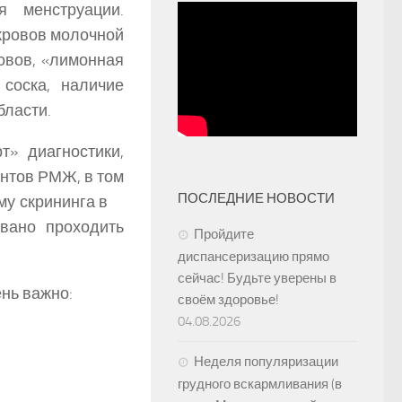
 менструации.
кровов молочной
овов, «лимонная
соска, наличие
бласти.
агностики,
нтов РМЖ, в том
ПОСЛЕДНИЕ НОВОСТИ
мму скрининга в
ано проходить
Пройдите
диспансеризацию прямо
сейчас! Будьте уверены в
нь важно:
своём здоровье!
04.08.2026
Неделя популяризации
грудного вскармливания (в