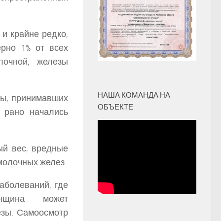
 крайне редко,
рно 1% от всех
очной, железы
НАША КОМАНДА НА
, принимавших
ОБЪЕКТЕ
 рано начались
вес, вредные
молочных желез.
леваний, где
енщина может
езы. Самоосмотр