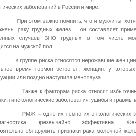
гических заболеваний в России и мире.
 этом важно помнить, что и мужчины, хотя и
ржены раку грудных желез – он составляет приме
енных случаев ЗНО грудных, в том числе мол
ится на мужской пол.
руппе риска относятся нерожавшие женщины
льное время гормон эстроген, женщин, у которых
уации или поздно наступила менопауза.
же к факторам риска относят избыточный 
ки, гинекологические заболевания, ушибы и травмы 
 – одно их немногих онкологических забо
диагностика чрезвычайно эффективна. Ж
оятельно обнаружить признаки рака молочной жел