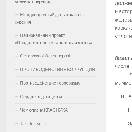
военной операции
долже
Настор
Международный день отказа от
железы
курения
корка
Национальный проект
уплотн
«Продолжительная и активная жизнь»
Ма
Осторожно! Остеопороз!
безаль
числе 
ПРОТИВОДЕЙСТВИЕ КОРРУПЦИИ
Росси
маммог
Противодействие терроризму
В це
Сердце под защитой
— Н
Чем опасна КРАСНУХА
— За
Takzdorovo.ru