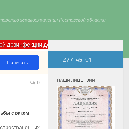
терство здравоохранения Ростовской области
инфекции домашних очагов по COVID-19: звонить c
277-45-01
Написать
НАШИ ЛИЦЕНЗИИ
0
рьбы с раком
аспространенных