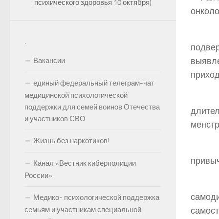
психического здоровья 10 октября)
онколо
При
.
подве
выявл
Вакансии
приход
единый федеральный телеграм-чат
медицинской психологической
К г
поддержки для семей воинов Отечества
длите
и участников СВО
менстр
Жизнь без наркотиков!
Так
привыч
Канал «Вестник киберполиции
России»
РМЖ
само
Медико- психологической поддержка
семьям и участникам специальной
самост