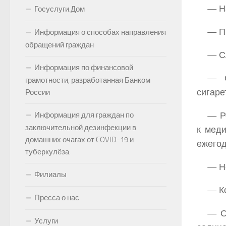
— На
Госуслуги.Дом
— Пр
Информация о способах направления
обращений граждан
— Сл
Информация по финансовой
— О
грамотности, разработанная Банком
сигаре
России
— Р
Информация для граждан по
заключительной дезинфекции в
к меди
домашних очагах от COVID-19 и
ежегод
туберкулёза.
— Не
Филиалы
— Ко
Пресса о нас
— О
Услуги