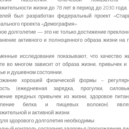
жительности жизни до 78 лет в период до 2030 года
целей был разработан федеральный проект «Стар
ального проекта «Демография».
ое долголетие — это не только достижение преклонн
анение активного и полноценного образа жизни на 
менные исследования показывают, что качество ж
те во многом зависит от образа жизни, привычек и
ье и душевном состоянии.
ржание хорошей физической формы – регулярн
ность (ежедневная зарядка, прогулки, силовы
ение вредных привычек из жизни, здоровое питан
ебление белка и пищевых волокон) явля
жительной и активной жизни.
для здорового долголетия необходимы:
одный контроль состояния здоровья (прохождение ди