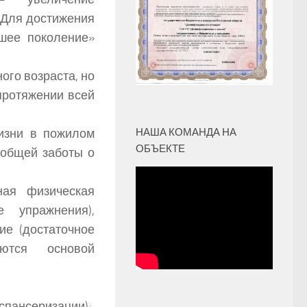
. Для достижения
шее поколение»
ого возраста, но
протяжении всей
изни в пожилом
НАША КОМАНДА НА
ОБЪЕКТЕ
 общей заботы о
ая физическая
е упражнения),
ие (достаточное
ются основой
спансеризации);