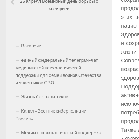
25 апреля Всемирный день борьбы с
продол
малярией
этих 
национ
.
Здоров
и сохр
Вакансии
жизни.
Совре
единый федеральный телеграм-чат
медицинской психологической
возрас
поддержки для семей воинов Отечества
здоров
и участников СВО
Подде
актив
Жизнь без наркотиков!
исключ
Канал «Вестник киберполиции
потр
России»
продол
Также 
Медико- психологической поддержка
• ежег