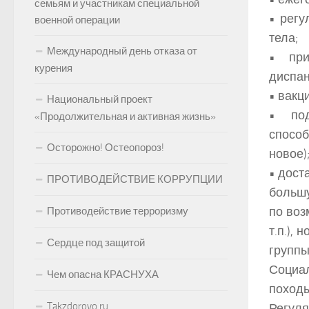
семьям и участникам специальной
• регу
военной операции
тела;
Международный день отказа от
• при
курения
диспан
• вакц
Национальный проект
• под
«Продолжительная и активная жизнь»
способ
Осторожно! Остеопороз!
новое)
• дост
ПРОТИВОДЕЙСТВИЕ КОРРУПЦИИ
большу
по воз
Противодействие терроризму
т.п.),
Сердце под защитой
группы
Социал
Чем опасна КРАСНУХА
походы
Takzdorovo.ru
Регуля