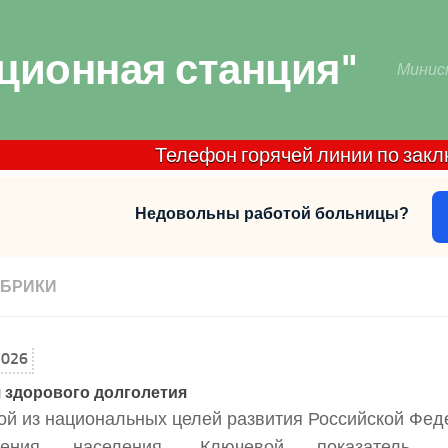
ционная станция"
Минис
Телефон горячей линии по заключите
Недовольны работой больницы?
УБРИКИ
2026
 здорового долголетия
й из национальных целей развития Российской Фед
анения населения. Ключевой показатель 