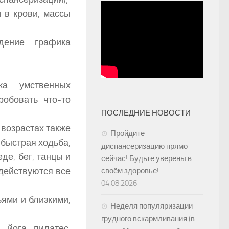
 в крови, массы
дение графика
ка умственных
робовать что-то
ПОСЛЕДНИЕ НОВОСТИ
 возрастах также
Пройдите
быстрая ходьба,
диспансеризацию прямо
де, бег, танцы и
сейчас! Будьте уверены в
адействуются все
своём здоровье!
04.08.2026
ьями и близкими,
Неделя популяризации
грудного вскармливания (в
 йога, пилатес,