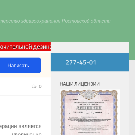
терство здравоохранения Ростовской области
льной дезинфекции домашних очагов по COVID-19: 
277-45-01
Написать
НАШИ ЛИЦЕНЗИИ
0
ерации является
– увеличение