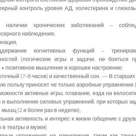
лярный контроль уровня АД, холестерина и глюкозы
 наличии хронических заболеваний – соблю
серного наблюдения;
инация;
держание когнитивных функций – трениров
ностей (логические игры и задачи, не бояться п
; • позитивное мышление и хорошее настроение;
аточный (7-8 часов) и качественный сон. — В старших
ю пользу приносят не только аэробные упражнения (
можности активные игры, плавание, езда на велосипе
 но и выполнение силовых упражнений, при которых з
 мышц (2 и более раз в неделю);
ьная активность и интерес к жизни (общение с друз
 в театры и музеи).
рные упражнения на равновесие, такие как танцы,