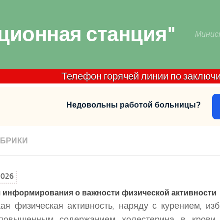
ционная станция"
Минис
Телефон горячей линии по заключительн
Недовольны работой больницы?
УБРИКИ
2026
 информирования о важности физической активности
ая физическая активность, наряду с курением, из
 повышенным содержанием холестерина в кров