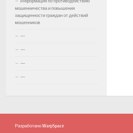
Информация по противодействию
мошенничества и повышения
защищенности граждан от действий
мошенников
—
—
—
—
Разработано
WarpSpace