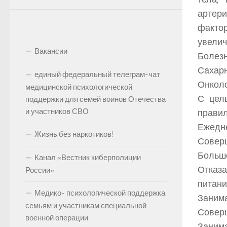
артер
факто
.
увелич
Вакансии
Болезн
Сахарн
единый федеральный телеграм-чат
Онколо
медицинской психологической
С цел
поддержки для семей воинов Отечества
и участников СВО
правил
Ежедне
Жизнь без наркотиков!
Соверш
Больше
Канал «Вестник киберполиции
Отказа
России»
питани
Медико- психологической поддержка
Занима
семьям и участникам специальной
Соверш
военной операции
Занима