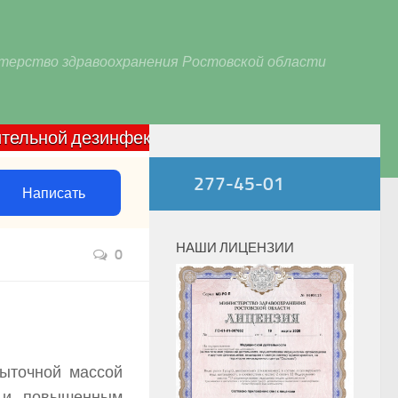
терство здравоохранения Ростовской области
ой дезинфекции домашних очагов по COVID-19: зво
277-45-01
Написать
НАШИ ЛИЦЕНЗИИ
0
быточной массой
и и повышенным