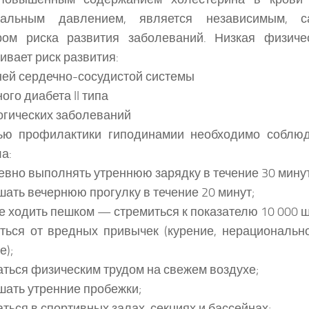
иальным давлением, является независимым, с
ром риска развития заболеваний. Низкая физичес
ивает риск развития:
ей сердечно-сосудистой системы
ого диабета II типа
гических заболеваний
ью профилактики гиподинамии необходимо соблю
а:
вно выполнять утреннюю зарядку в течение 30 минут
ать вечернюю прогулку в течение 20 минут;
 ходить пешком — стремиться к показателю 10 000 ша
ться от вредных привычек (курение, нерациональн
е);
ться физическим трудом на свежем воздухе;
ать утренние пробежки;
ться в спортивных залах, секциях и бассейнах;