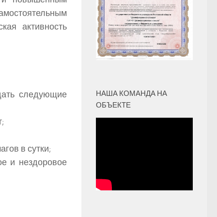
амостоятельным
кая активность
дать следующие
НАША КОМАНДА НА
ОБЪЕКТЕ
;
гов в сутки;
ое и нездоровое