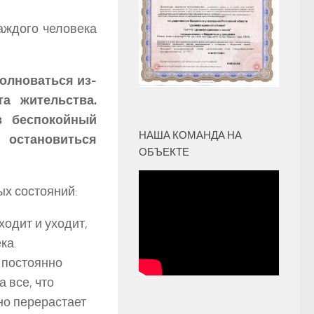
ждого человека
олноваться из-
а жительства.
в беспокойный
НАША КОМАНДА НА
 остановиться
ОБЪЕКТЕ
ых состояний:
одит и уходит,
ка.
к постоянно
 все, что
но перерастает