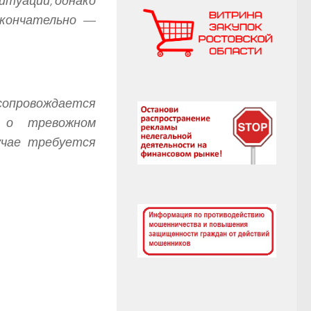
итуации, однако
окончательно —
сопровождается
 о тревожном
учае требуется