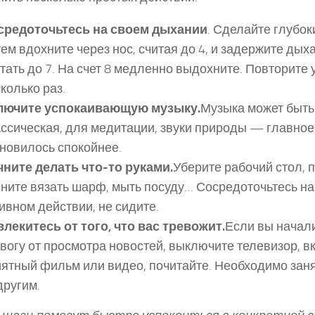
средоточьтесь на своем дыхании
. Сделайте глубок
ем вдохните через нос, считая до 4, и задержите ды
тать до 7. На счет 8 медленно выдохните. Повторите
колько раз.
лючите успокаивающую музыку.
Музыка может быть
ссическая, для медитации, звуки природы — главное
новилось спокойнее.
чните делать что-то руками.
Уберите рабочий стол, 
ните вязать шарф, мыть посуду… Сосредоточьтесь н
ивном действии, не сидите.
лекитесь от того, что вас тревожит.
Если вы начал
вогу от просмотра новостей, выключите телевизор, 
ятный фильм или видео, почитайте. Необходимо заня
другим.