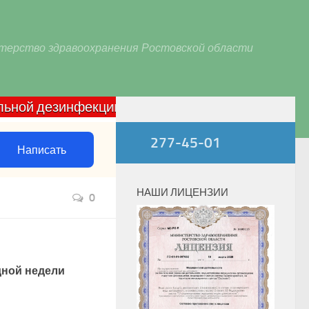
терство здравоохранения Ростовской области
дезинфекции домашних очагов по COVID-19: звонит
277-45-01
Написать
НАШИ ЛИЦЕНЗИИ
0
дной недели