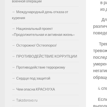
военной операции
в р
из 
Международный день отказа от
курения
Для
разли
Национальный проект
поведе
«Продолжительная и активная жизнь»
Трев
Осторожно! Остеопороз!
трево
ПРОТИВОДЕЙСТВИЕ КОРРУПЦИИ
после
умере
Противодействие терроризму
негат
обраще
Сердце под защитой
4 сп
Чем опасна КРАСНУХА
Если
Takzdorovo.ru
выполн