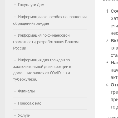
Госуслуги.Дом
Со
Информация о способах направления
Зат
обращений граждан
счи
нес
Информация по финансовой
Вк
грамотности, разработанная Банком
кла
России
ста
Информация для граждан по
На
заключительной дезинфекции в
нач
домашних очагах от COVID-19 и
акт
туберкулёза.
Отв
Филиалы
тре
при
Пресса о нас
то 
Услуги