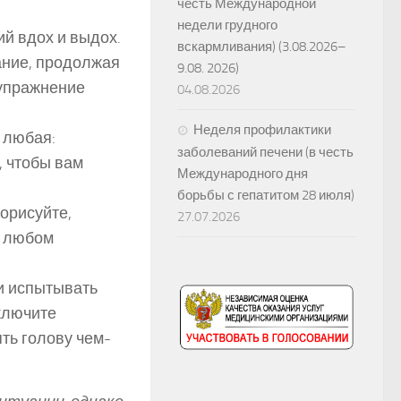
честь Международной
недели грудного
ий вдох и выдох.
вскармливания) (3.08.2026–
хание, продолжая
9.08. 2026)
 упражнение
04.08.2026
Неделя профилактики
 любая:
заболеваний печени (в честь
, чтобы вам
Международного дня
борьбы с гепатитом 28 июля)
порисуйте,
27.07.2026
а любом
и испытывать
включите
ть голову чем-