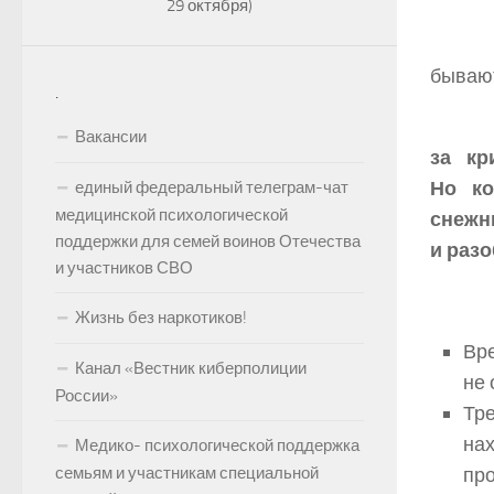
29 октября)
Тре
бывают
.
Вакансии
за кр
Но ко
единый федеральный телеграм-чат
медицинской психологической
снежн
поддержки для семей воинов Отечества
и раз
и участников СВО
Жизнь без наркотиков!
Вре
Канал «Вестник киберполиции
не 
России»
Тре
нах
Медико- психологической поддержка
семьям и участникам специальной
про